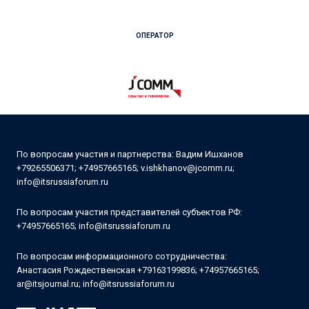
ОПЕРАТОР
По вопросам участия
и партнерства:
Вадим Ишханов
+79265506371
;
+74957665165
;
v.ishkhanov@jcomm.ru
;
info@itsrussiaforum.ru
По вопросам участия представителей субъектов РФ:
+74957665165
;
info@itsrussiaforum.ru
По вопросам
информационного сотрудничества:
Анастасия Рождественская
+79163199836
;
+74957665165
;
ar@itsjournal.ru
;
info@itsrussiaforum.ru